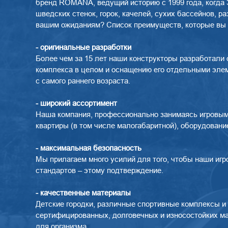
бренд ROMANA, ведущий историю с 1999 года, когда З
шведских стенок, горок, качелей, сухих бассейнов, 
вашим ожиданиям? Список преимуществ, которые вы п
- оригинальные разработки
Более чем за 15 лет наши конструкторы разработали
комплекса в целом и оснащению его отдельными элем
с самого раннего возраста.
- широкий ассортимент
Наша компания, профессионально занимаясь игровыми
квартиры (в том числе малогабаритной), оборудовани
- максимальная безопасность
Мы прилагаем много усилий для того, чтобы наши иг
стандартов – этому подтверждение.
- качественные материалы
Детские городки, различные спортивные комплексы и
сертифицированных, долговечных и износостойких ма
для организма.