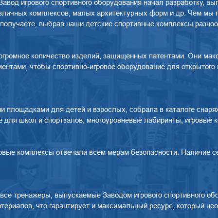
авод игрового спортивного оборудования начал разработку, вып
различных комплексов, малых архитектурных форм и др. Чем мы
олучаете, выбрав наши детские спортивные комплексы разнооб
 огромное количество изделий, защищенных патентами. Они ма
ентами, чтобы спортивно-игровое оборудование для открытого
 площадками для детей и взрослых, собрала в каталоге снаряж
е для школ и спортзалов, многоуровневые лабиринты, игровые к
ровые комплексы отвечали всем мерам безопасности. Наличие 
 все тренажеры, выпускаемые Заводом игрового спортивного об
териалов, что гарантирует и максимальный ресурс, который не