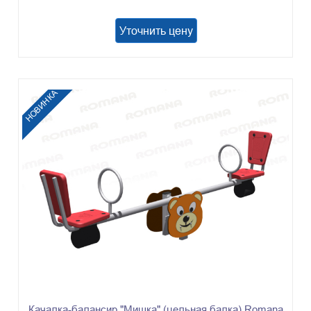
Уточнить цену
НОВИНКА
Качалка-балансир "Мишка" (цельная балка) Romana