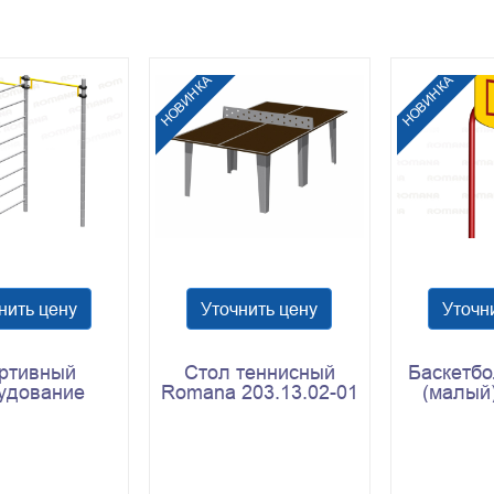
НОВИНКА
НОВИНКА
нить цену
Уточнить цену
Уточн
ртивный
Стол теннисный
Баскетб
удование
Romana 203.13.02-01
(малый
 204.04.00
(встроенная
203
металлическая сетка)