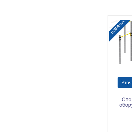
НОВИНКА
Уточ
Спо
обор
Romana