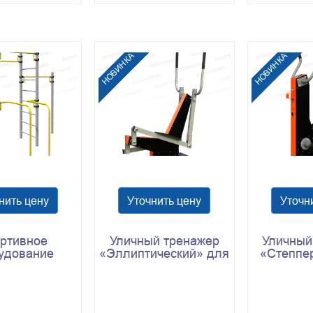
НОВИНКА
НОВИНКА
нить цену
Уточнить цену
Уточн
ртивное
Уличный тренажер
Уличный
удование
«Эллиптический» для
«Степпе
 201.05.00
спортивной площадки
207
Romana 207.50.10