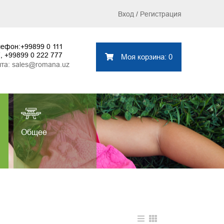
Вход
/
Регистрация
лефон:
+99899 0 111
7
,
+99899 0 222 777
Моя корзина: 0
чта:
sales@romana.uz
Общее