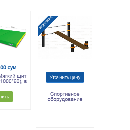
НОВИНКА
000 сум
Мягкий щит
Уточнить цену
*1000*60), в
ожения
Спортивное
пить
оборудование
Romana 501.33.01