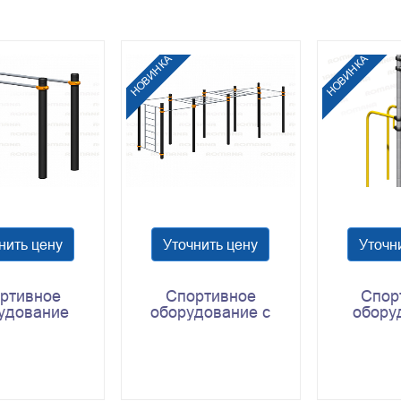
НОВИНКА
НОВИНКА
нить цену
Уточнить цену
Уточн
ртивное
Спортивное
Спор
удование
оборудование с
обору
 501.22.01
рукоходами Romana
Romana 
501.17.01