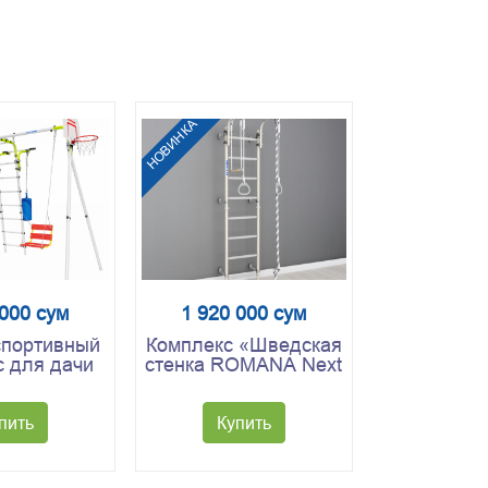
НОВИНКА
 000 сум
1 920 000 сум
спортивный
Комплекс «Шведская
с для дачи
стенка ROMANA Next
 Fitness
Pastel»
 салатовый/
лый)
пить
Купить