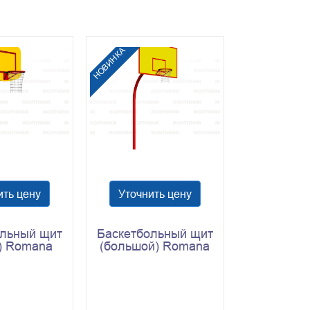
НОВИНКА
ить цену
Уточнить цену
ольный щит
Баскетбольный щит
) Romana
(большой) Romana
.12.01
203.11.01