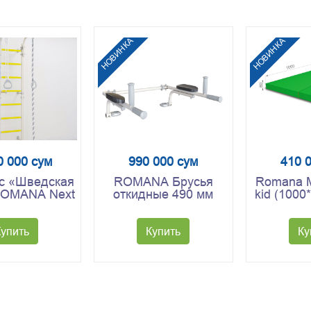
НОВИНКА
НОВИНКА
0 000 сум
990 000 сум
410 
с «Шведская
ROMANA Брусья
Romana 
ROMANA Next
откидные 490 мм
kid (1000
Top»
2 сл
Купить
Купить
Ку