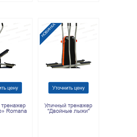
НОВИНКА
ить цену
Уточнить цену
 тренажер
Уличный тренажер
р» Romana
"Двойные лыжи"
.48.10
Romana 207.21.10