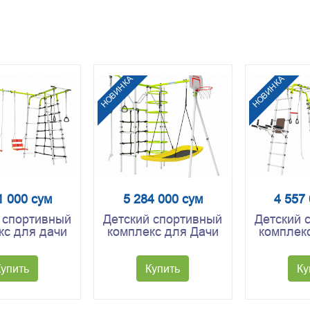
НОВИНКА
НОВИНКА
1 000 сум
5 284 000 сум
4 557
 спортивный
Детский спортивный
Детский 
кс для дачи
комплекс для Дачи
комплек
A Богатырь
Космос PRO
ROMANA
2 (салатовый
(Комплект №8)
(Фитнес,
белым)
бе
Купить
Купить
Ку